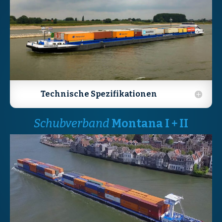
Technische Spezifikationen
Schubverband
Montana
I +
I
I